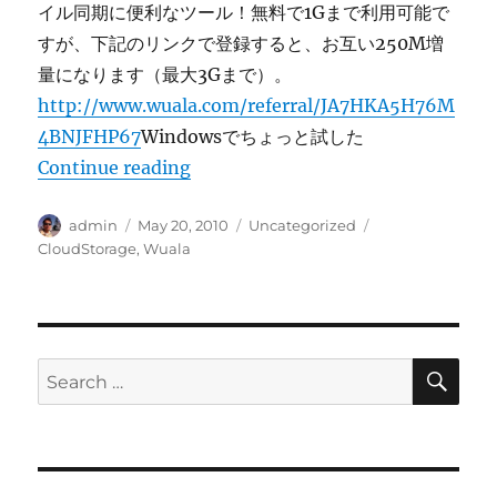
イル同期に便利なツール！無料で1Gまで利用可能で
すが、下記のリンクで登録すると、お互い250M増
量になります（最大3Gまで）。
http://www.wuala.com/referral/JA7HKA5H76M
4BNJFHP67
Windowsでちょっと試した
“Wuala – another Cloud Storage”
Continue reading
Author
Posted
Categories
Tags
admin
May 20, 2010
Uncategorized
on
CloudStorage
,
Wuala
SE
Search
for: