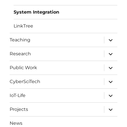
System Integration
LinkTree
expand
Teaching
child
menu
expand
Research
child
menu
expand
Public Work
child
menu
expand
CyberSciTech
child
menu
expand
IoT-Life
child
menu
expand
Projects
child
menu
News