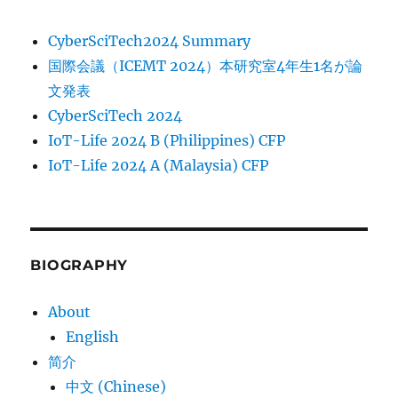
CyberSciTech2024 Summary
国際会議（ICEMT 2024）本研究室4年生1名が論
文発表
CyberSciTech 2024
IoT-Life 2024 B (Philippines) CFP
IoT-Life 2024 A (Malaysia) CFP
BIOGRAPHY
About
English
简介
中文 (Chinese)