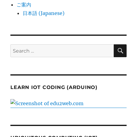
ご案内
日本語 (Japanese)
SE
Search
for:
LEARN IOT CODING (ARDUINO)