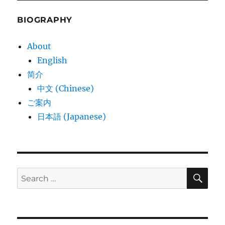
BIOGRAPHY
About
English
简介
中文 (Chinese)
ご案内
日本語 (Japanese)
SE
Search
for: