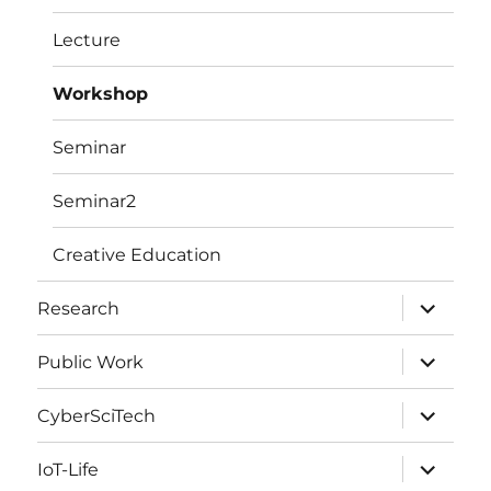
menu
Lecture
Workshop
Seminar
Seminar2
Creative Education
expand
Research
child
menu
expand
Public Work
child
menu
expand
CyberSciTech
child
menu
expand
IoT-Life
child