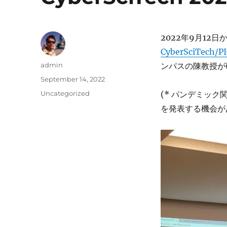
2022年9月12日か
CyberSciTech/
Author
admin
ンパスの陳教授が
Posted
September 14, 2022
on
Categories
Uncategorized
(* パンデミッ
を発表する機会が