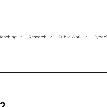
Teaching
Research
Public Work
CyberS
22