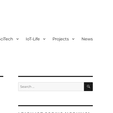
ciTech
IoT-Life
Projects
News
SEARCH
Search
for: