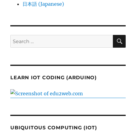
日本語 (Japanese)
SE
Search
for:
LEARN IOT CODING (ARDUINO)
UBIQUITOUS COMPUTING (IOT)