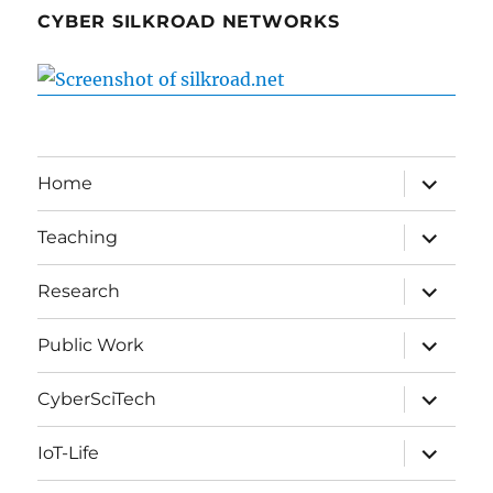
CYBER SILKROAD NETWORKS
expand
Home
child
menu
expand
Teaching
child
menu
expand
Research
child
menu
expand
Public Work
child
menu
expand
CyberSciTech
child
menu
expand
IoT-Life
child
menu