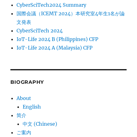
CyberSciTech2024 Summary
国際会議（ICEMT 2024）本研究室4年生1名が論
文発表
CyberSciTech 2024
IoT-Life 2024 B (Philippines) CFP
IoT-Life 2024 A (Malaysia) CFP
BIOGRAPHY
About
English
简介
中文 (Chinese)
ご案内