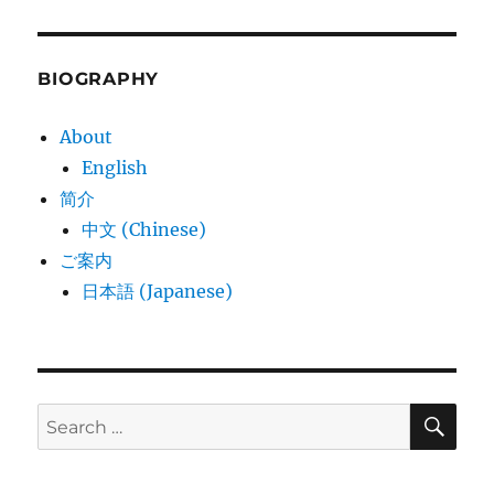
BIOGRAPHY
About
English
简介
中文 (Chinese)
ご案内
日本語 (Japanese)
SE
Search
for: