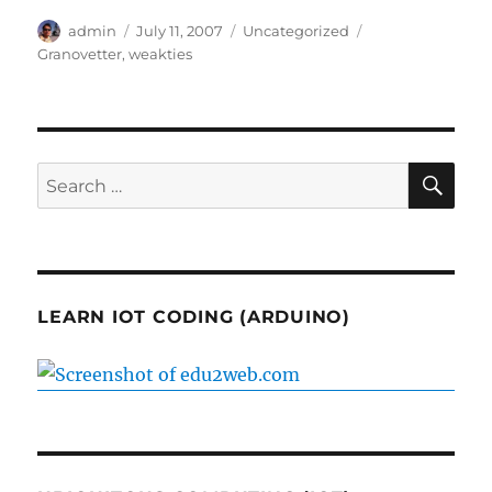
Author
Posted
Categories
Tags
admin
July 11, 2007
Uncategorized
on
Granovetter
,
weakties
SE
Search
for:
LEARN IOT CODING (ARDUINO)