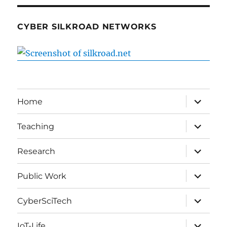
CYBER SILKROAD NETWORKS
expand
Home
child
menu
expand
Teaching
child
menu
expand
Research
child
menu
expand
Public Work
child
menu
expand
CyberSciTech
child
menu
expand
IoT-Life