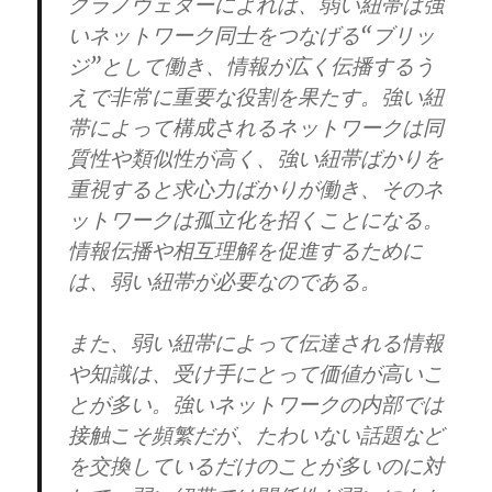
グラノヴェターによれば、弱い紐帯は強
いネットワーク同士をつなげる“ブリッ
ジ”として働き、情報が広く伝播するう
えで非常に重要な役割を果たす。強い紐
帯によって構成されるネットワークは同
質性や類似性が高く、強い紐帯ばかりを
重視すると求心力ばかりが働き、そのネ
ットワークは孤立化を招くことになる。
情報伝播や相互理解を促進するために
は、弱い紐帯が必要なのである。
また、弱い紐帯によって伝達される情報
や知識は、受け手にとって価値が高いこ
とが多い。強いネットワークの内部では
接触こそ頻繁だが、たわいない話題など
を交換しているだけのことが多いのに対