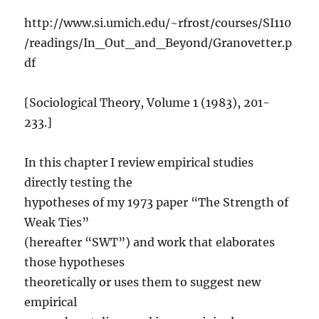
http://www.si.umich.edu/~rfrost/courses/SI110
/readings/In_Out_and_Beyond/Granovetter.p
df
[Sociological Theory, Volume 1 (1983), 201-
233.]
In this chapter I review empirical studies
directly testing the
hypotheses of my 1973 paper “The Strength of
Weak Ties”
(hereafter “SWT”) and work that elaborates
those hypotheses
theoretically or uses them to suggest new
empirical