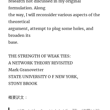
research not discussed in my original
formulation. Along
the way, I will reconsider various aspects of the
theoretical
argument, attempt to plug some holes, and
broaden its
base.
THE STRENGTH OF WEAK TIES:
A NETWORK THEORY REVISITED
Mark Granovetter
STATE UNIVERSITY O F NEW YORK,
STONY BROOK
概要訳文：