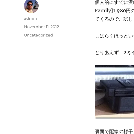
個人的にすでに沢山
Family]1,9
Author
admin
てくるので、試し
Posted
November 11, 2012
on
Categories
Uncategorized
しばらくほっとい
とりあえず、2.
裏面で配線の様子