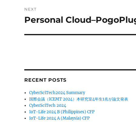
NEXT
Personal Cloud–PogoPl
Next
post:
RECENT POSTS
CyberSciTech2024 Summary
国際会議（ICEMT 2024）本研究室4年生1名が論文発表
CyberSciTech 2024
IoT-Life 2024 B (Philippines) CFP
IoT-Life 2024 A (Malaysia) CFP