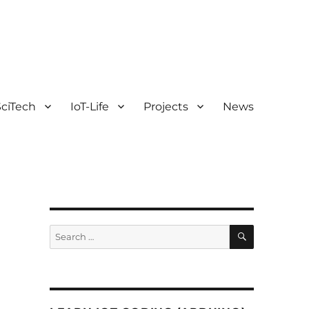
ciTech
IoT-Life
Projects
News
SEARCH
Search
for: