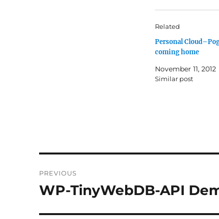
Related
Personal Cloud–Po
coming home
November 11, 2012
Similar post
Post
PREVIOUS
navigation
WP-TinyWebDB-API Demo 
Previous
post: