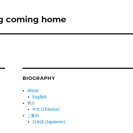
ug coming home
BIOGRAPHY
About
English
简介
中文 (Chinese)
ご案内
日本語 (Japanese)