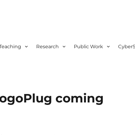
Teaching
Research
Public Work
CyberS
PogoPlug coming