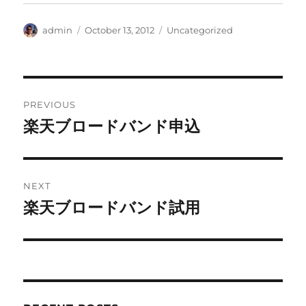
Author
Posted
Categories
admin
October 13, 2012
Uncategorized
on
Post
PREVIOUS
navigation
楽天ブロードバンド申込
Previous
post:
NEXT
楽天ブロードバンド試用
Next
post: