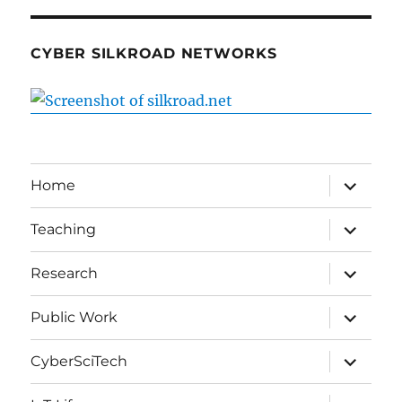
CYBER SILKROAD NETWORKS
expand
Home
child
menu
expand
Teaching
child
menu
expand
Research
child
menu
expand
Public Work
child
menu
expand
CyberSciTech
child
menu
expand