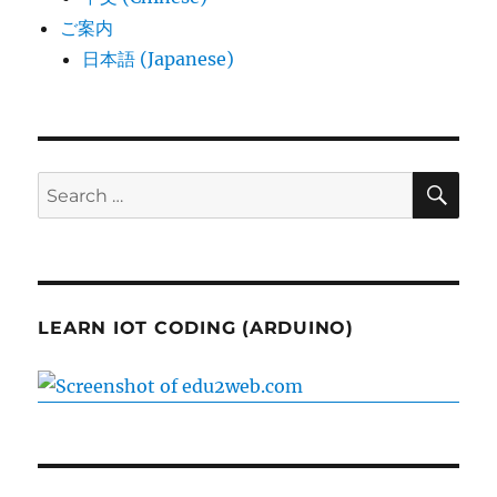
ご案内
日本語 (Japanese)
SE
Search
for:
LEARN IOT CODING (ARDUINO)