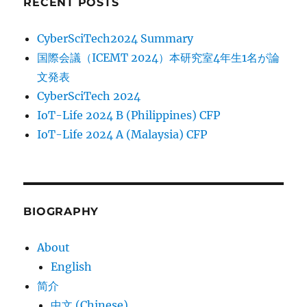
RECENT POSTS
CyberSciTech2024 Summary
国際会議（ICEMT 2024）本研究室4年生1名が論
文発表
CyberSciTech 2024
IoT-Life 2024 B (Philippines) CFP
IoT-Life 2024 A (Malaysia) CFP
BIOGRAPHY
About
English
简介
中文 (Chinese)