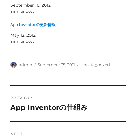
September 16, 2012
Similar post
App Inventorの更新情報
May 12, 2012
Similar post
Author
Posted
Categories
admin
September 25, 2011
Uncategorized
on
Post
PREVIOUS
navigation
App Inventorの仕組み
Previous
post:
NEXT