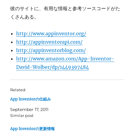
彼のサイトに、有用な情報と参考ソースコードがた
くさんある。
http://www.appinventor.org/
http://appinventorapi.com/
http://appinventorblog.com/
http://www.amazon.com/App-Inventor-
David-Wolber/dp/1449397484
Related
App Inventorの仕組み
September 17, 2011
Similar post
App Inventorの更新情報