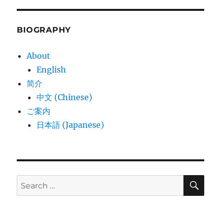
BIOGRAPHY
About
English
简介
中文 (Chinese)
ご案内
日本語 (Japanese)
SE
Search
for: