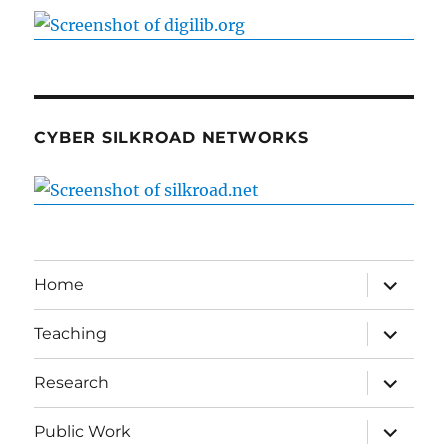
CYBER SILKROAD NETWORKS
expand
Home
child
menu
expand
Teaching
child
menu
expand
Research
child
menu
expand
Public Work
child