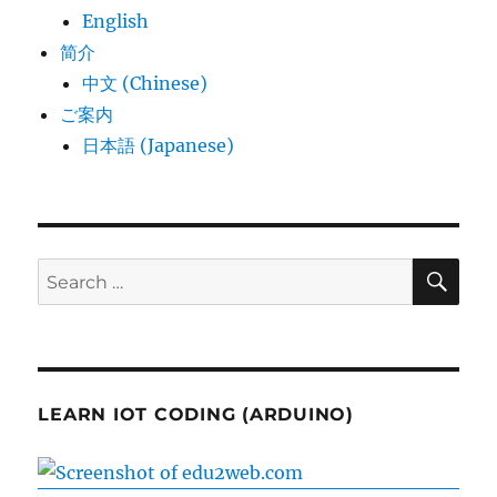
English
简介
中文 (Chinese)
ご案内
日本語 (Japanese)
SE
Search
for:
LEARN IOT CODING (ARDUINO)