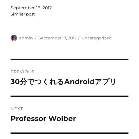
September 16, 2012
Similar post
Author
Posted
Categories
admin
September 17, 2011
Uncategorized
on
Post
PREVIOUS
navigation
30分でつくれるAndroidアプリ
Previous
post:
NEXT
Professor Wolber
Next
post: