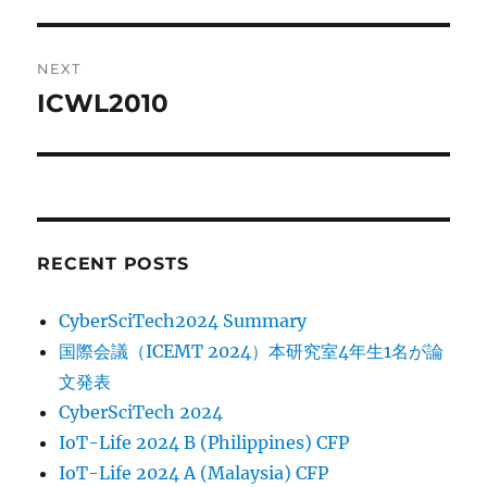
post:
NEXT
ICWL2010
Next
post:
RECENT POSTS
CyberSciTech2024 Summary
国際会議（ICEMT 2024）本研究室4年生1名が論
文発表
CyberSciTech 2024
IoT-Life 2024 B (Philippines) CFP
IoT-Life 2024 A (Malaysia) CFP