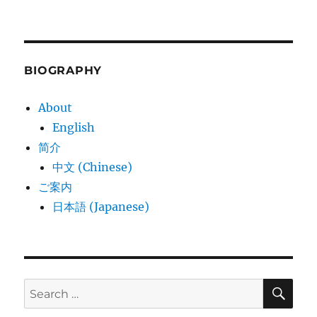
BIOGRAPHY
About
English
简介
中文 (Chinese)
ご案内
日本語 (Japanese)
SE
Search
for: