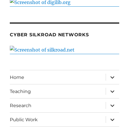
CYBER SILKROAD NETWORKS
expand
Home
child
menu
expand
Teaching
child
menu
expand
Research
child
menu
expand
Public Work
child
menu