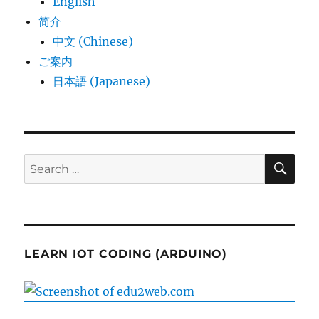
English
简介
中文 (Chinese)
ご案内
日本語 (Japanese)
SE
Search
for:
LEARN IOT CODING (ARDUINO)