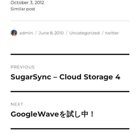
October 3, 2012
Similar post
Author
Posted
Categories
Tags
admin
June 8, 2010
Uncategorized
twitter
on
Post
PREVIOUS
navigation
SugarSync – Cloud Storage 4
Previous
post:
NEXT
GoogleWaveを試し中！
Next
post: