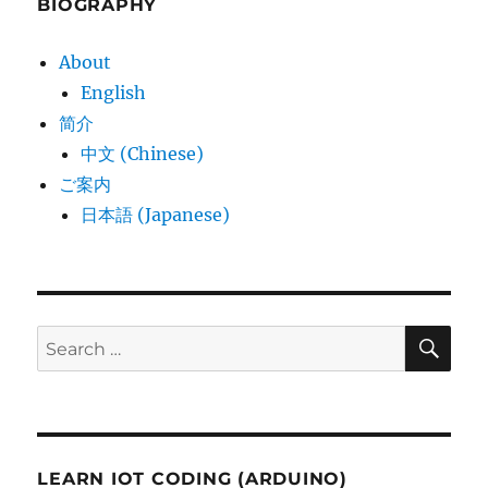
BIOGRAPHY
About
English
简介
中文 (Chinese)
ご案内
日本語 (Japanese)
SE
Search
for:
LEARN IOT CODING (ARDUINO)