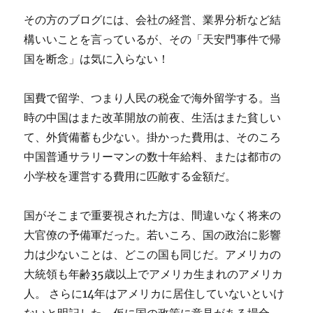
その方のブログには、会社の経営、業界分析など結
構いいことを言っているが、その「天安門事件で帰
国を断念」は気に入らない！
国費で留学、つまり人民の税金で海外留学する。当
時の中国はまた改革開放の前夜、生活はまた貧しい
て、外貨備蓄も少ない。掛かった費用は、そのころ
中国普通サラリーマンの数十年給料、または都市の
小学校を運営する費用に匹敵する金額だ。
国がそこまで重要視された方は、間違いなく将来の
大官僚の予備軍だった。若いころ、国の政治に影響
力は少ないことは、どこの国も同じだ。アメリカの
大統領も年齢35歳以上でアメリカ生まれのアメリカ
人。 さらに14年はアメリカに居住していないといけ