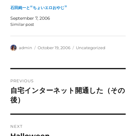
石田純一と“ちょいエロおやじ”
September 7, 2006
Similar post
Author
Posted
Categories
admin
October 19, 2006
Uncategorized
on
Post
PREVIOUS
navigation
自宅インターネット開通した（その
Previous
post:
後）
NEXT
Halloween
Next