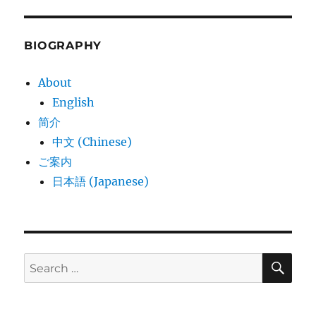
BIOGRAPHY
About
English
简介
中文 (Chinese)
ご案内
日本語 (Japanese)
SE
Search
for: