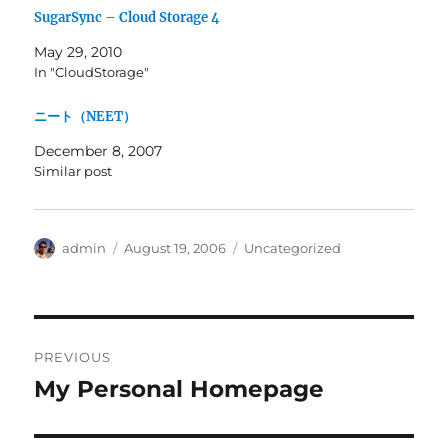
SugarSync – Cloud Storage 4
May 29, 2010
In "CloudStorage"
ニート（NEET）
December 8, 2007
Similar post
Author
Posted
Categories
admin
August 19, 2006
Uncategorized
on
Post
PREVIOUS
navigation
My Personal Homepage
Previous
post: