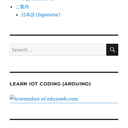
ご案内
日本語 (Japanese)
SE
Search
for:
LEARN IOT CODING (ARDUINO)