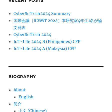
RECENT POSTS
CyberSciTech2024 Summary
国際会議（ICEMT 2024）本研究室4年生1名が論
文発表
CyberSciTech 2024
IoT-Life 2024 B (Philippines) CFP
IoT-Life 2024 A (Malaysia) CFP
BIOGRAPHY
About
English
简介
中文 (Chinese)