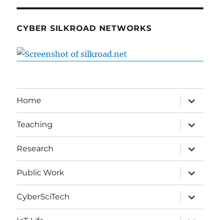
CYBER SILKROAD NETWORKS
expand
Home
child
menu
expand
Teaching
child
menu
expand
Research
child
menu
expand
Public Work
child
menu
expand
CyberSciTech
child
menu
expand