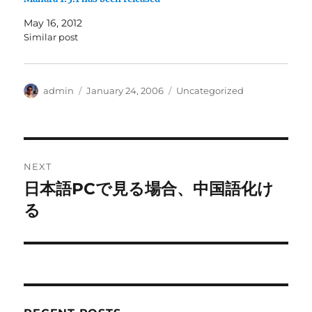
May 16, 2012
Similar post
Author
Posted
Categories
admin
January 24, 2006
Uncategorized
on
Post
NEXT
navigation
日本語PCで見る場合、中国語化け
Next
post:
る