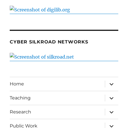
CYBER SILKROAD NETWORKS
expand
Home
child
menu
expand
Teaching
child
menu
expand
Research
child
menu
expand
Public Work