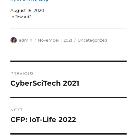
August 18, 2020
In "Award"
Author
Posted
Categories
admin
November 1, 2021
Uncategorized
on
Post
PREVIOUS
navigation
CyberSciTech 2021
Previous
post:
NEXT
CFP: IoT-Life 2022
Next
post: