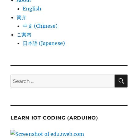
English
简介
中文 (Chinese)
ご案内
日本語 (Japanese)
SE
Search
for:
LEARN IOT CODING (ARDUINO)