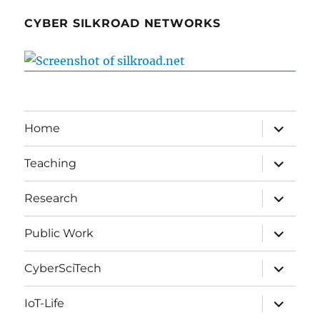
CYBER SILKROAD NETWORKS
expand
Home
child
menu
expand
Teaching
child
menu
expand
Research
child
menu
expand
Public Work
child
menu
expand
CyberSciTech
child
menu
expand
IoT-Life
child