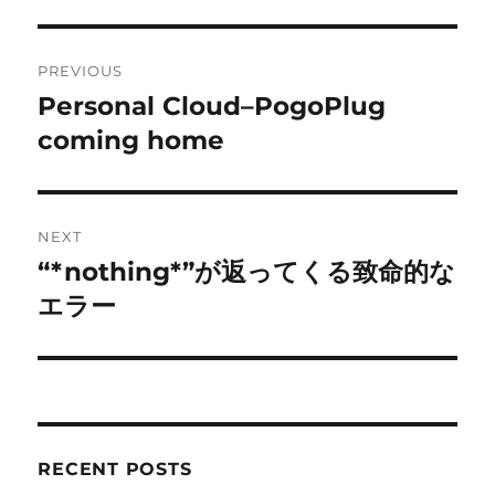
Post
PREVIOUS
navigation
Personal Cloud–PogoPlug
Previous
post:
coming home
NEXT
“*nothing*”が返ってくる致命的な
Next
post:
エラー
RECENT POSTS