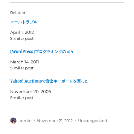
Related
メールトラブル
April 1, 2012
Similar post
[WordPress]プログラミングの日々
March 14, 2011
Similar post
Yahoo! Auctionsで音楽キーボードを買った
November 20, 2006
Similar post
Author
Posted
Categories
admin
November 21, 2012
Uncategorized
on