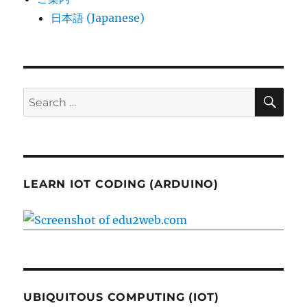
日本語 (Japanese)
SE
Search
for:
LEARN IOT CODING (ARDUINO)
UBIQUITOUS COMPUTING (IOT)