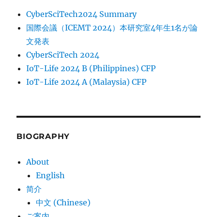
CyberSciTech2024 Summary
国際会議（ICEMT 2024）本研究室4年生1名が論
文発表
CyberSciTech 2024
IoT-Life 2024 B (Philippines) CFP
IoT-Life 2024 A (Malaysia) CFP
BIOGRAPHY
About
English
简介
中文 (Chinese)
ご案内