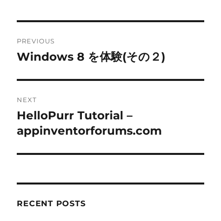
Post
PREVIOUS
navigation
Windows 8 を体験(その２)
Previous
post:
NEXT
HelloPurr Tutorial –
Next
post:
appinventorforums.com
RECENT POSTS