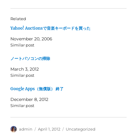
Related
Yahoo! Auctionsで音楽キーボードを買った
November 20, 2006
Similar post
ノートパソコンの掃除
March 3, 2012
Similar post
Google Apps（無償版） 終了
December 8, 2012
Similar post
Author
Posted
Categories
admin
April 1, 2012
Uncategorized
on