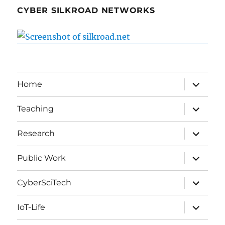
CYBER SILKROAD NETWORKS
expand
Home
child
menu
expand
Teaching
child
menu
expand
Research
child
menu
expand
Public Work
child
menu
expand
CyberSciTech
child
menu
expand
IoT-Life
child
menu