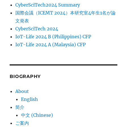
CyberSciTech2024 Summary
国際会議（ICEMT 2024）本研究室4年生1名が論
文発表
CyberSciTech 2024
IoT-Life 2024 B (Philippines) CFP
IoT-Life 2024 A (Malaysia) CFP
BIOGRAPHY
About
English
简介
中文 (Chinese)
ご案内