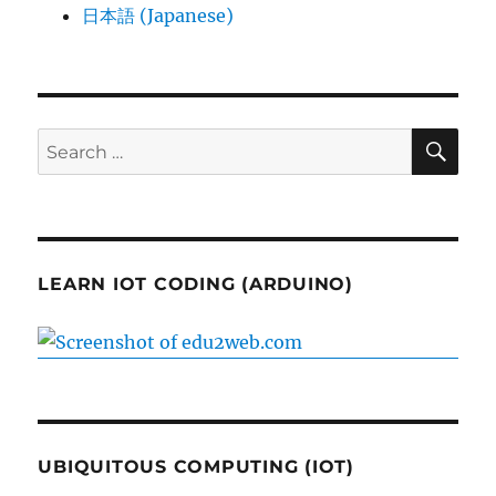
日本語 (Japanese)
SE
Search
for:
LEARN IOT CODING (ARDUINO)
UBIQUITOUS COMPUTING (IOT)