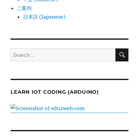
ご案内
日本語 (Japanese)
SE
Search
for:
LEARN IOT CODING (ARDUINO)