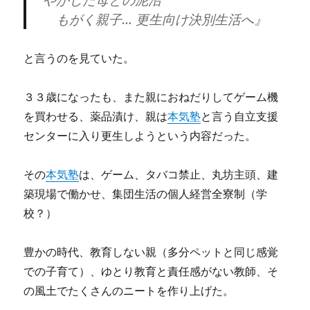
やかした母との泥沼
もがく親子… 更生向け決別生活へ』
と言うのを見ていた。
３３歳になったも、また親におねだりしてゲーム機
を買わせる、薬品漬け、親は
本気塾
と言う自立支援
センターに入り更生しようという内容だった。
その
本気塾
は、ゲーム、タバコ禁止、丸坊主頭、建
築現場で働かせ、集団生活の個人経営全寮制（学
校？）
豊かの時代、教育しない親（多分ペットと同じ感覚
での子育て）、ゆとり教育と責任感がない教師、そ
の風土でたくさんのニートを作り上げた。