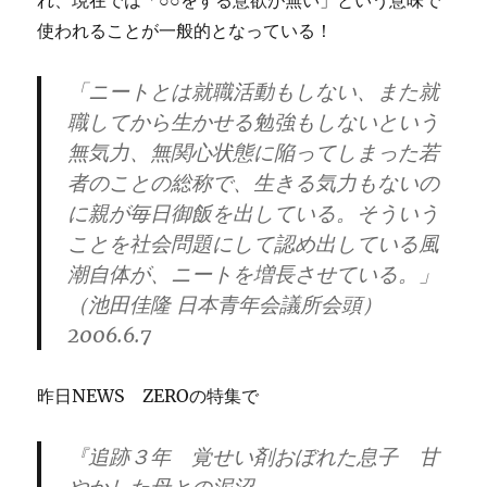
れ、現在では「○○をする意欲が無い」という意味で
使われることが一般的となっている！
「ニートとは就職活動もしない、また就
職してから生かせる勉強もしないという
無気力、無関心状態に陥ってしまった若
者のことの総称で、生きる気力もないの
に親が毎日御飯を出している。そういう
ことを社会問題にして認め出している風
潮自体が、ニートを増長させている。」
（池田佳隆 日本青年会議所会頭）
2006.6.7
昨日NEWS ZEROの特集で
『追跡３年 覚せい剤おぼれた息子 甘