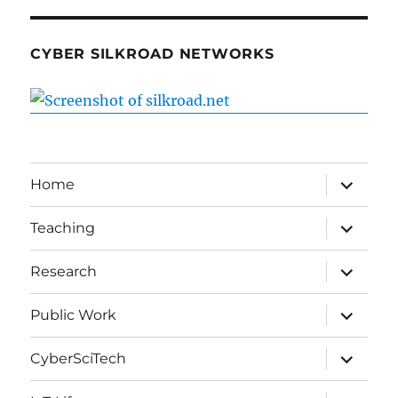
CYBER SILKROAD NETWORKS
expand
Home
child
menu
expand
Teaching
child
menu
expand
Research
child
menu
expand
Public Work
child
menu
expand
CyberSciTech
child
menu
expand