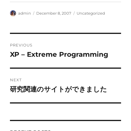
Author
Posted
Categories
admin
December 8, 2007
Uncategorized
on
Post
PREVIOUS
navigation
XP – Extreme Programming
Previous
post:
NEXT
研究関連のサイトができました
Next
post: