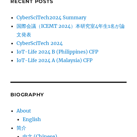
RECENT POSTS
CyberSciTech2024 Summary
国際会議（ICEMT 2024）本研究室4年生1名が論
文発表
CyberSciTech 2024
IoT-Life 2024 B (Philippines) CFP
IoT-Life 2024 A (Malaysia) CFP
BIOGRAPHY
About
English
简介
中文 (Chinese)