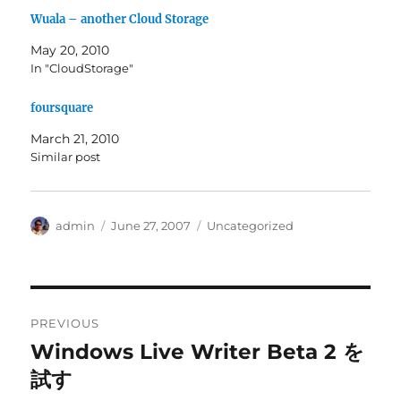
Wuala – another Cloud Storage
May 20, 2010
In "CloudStorage"
foursquare
March 21, 2010
Similar post
Author
Posted
Categories
admin
June 27, 2007
Uncategorized
on
Post
PREVIOUS
navigation
Windows Live Writer Beta 2 を
Previous
post:
試す