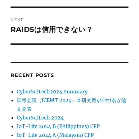
NEXT
RAID5は信用できない？
Next
post:
RECENT POSTS
CyberSciTech2024 Summary
国際会議（ICEMT 2024）本研究室4年生1名が論
文発表
CyberSciTech 2024
IoT-Life 2024 B (Philippines) CFP
IoT-Life 2024 A (Malaysia) CFP