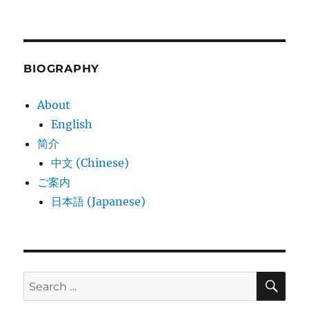
BIOGRAPHY
About
English
简介
中文 (Chinese)
ご案内
日本語 (Japanese)
SE
Search
for: