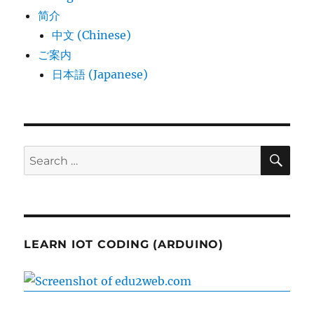
简介
中文 (Chinese)
ご案内
日本語 (Japanese)
SE
Search
for:
LEARN IOT CODING (ARDUINO)