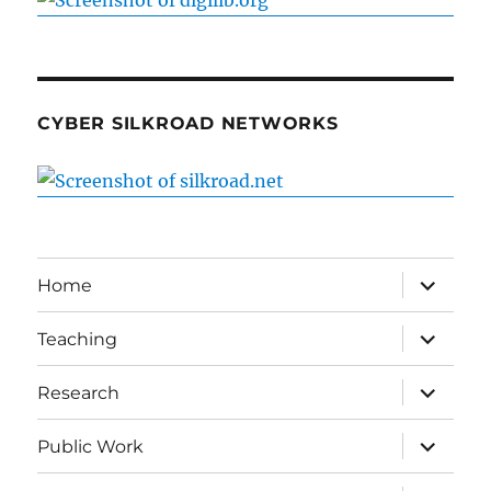
CYBER SILKROAD NETWORKS
expand
Home
child
menu
expand
Teaching
child
menu
expand
Research
child
menu
expand
Public Work
child
menu