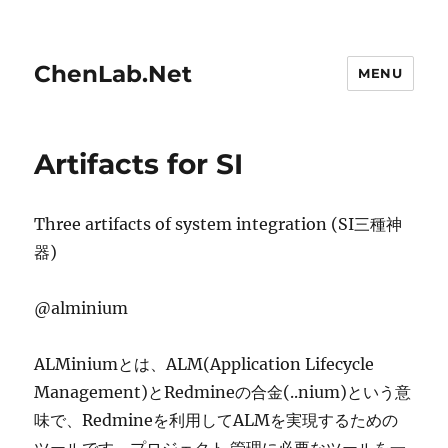
ChenLab.Net
MENU
Artifacts for SI
Three artifacts of system integration (SI三種神
器)
@alminium
ALMiniumとは、ALM(Application Lifecycle
Management)とRedmineの合金(..nium)という意
味で、Redmineを利用してALMを実現するための