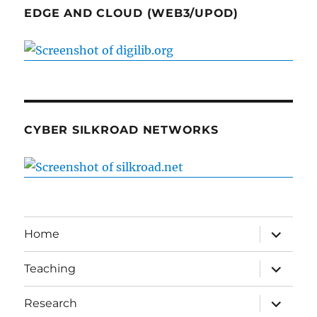
EDGE AND CLOUD (WEB3/UPOD)
CYBER SILKROAD NETWORKS
expand
Home
child
menu
expand
Teaching
child
menu
expand
Research
child