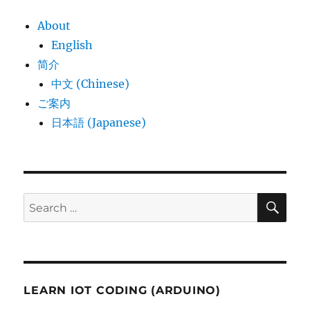
About
English
简介
中文 (Chinese)
ご案内
日本語 (Japanese)
SE
Search
for:
LEARN IOT CODING (ARDUINO)