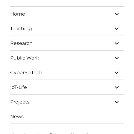
expand
Home
child
menu
expand
Teaching
child
menu
expand
Research
child
menu
expand
Public Work
child
menu
expand
CyberSciTech
child
menu
expand
IoT-Life
child
menu
expand
Projects
child
menu
News