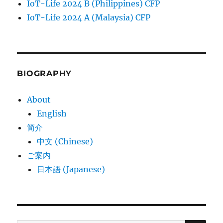
IoT-Life 2024 B (Philippines) CFP
IoT-Life 2024 A (Malaysia) CFP
BIOGRAPHY
About
English
简介
中文 (Chinese)
ご案内
日本語 (Japanese)